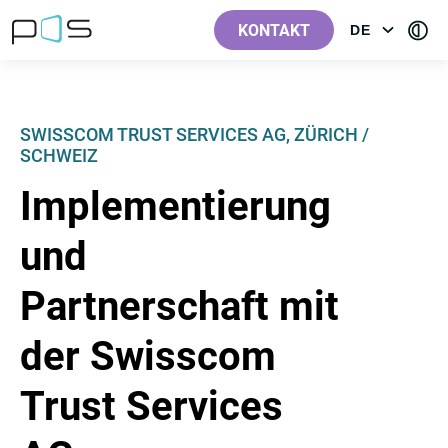
[Label.Skiplinks.Header_de-
[Label.Skiplinks.Content_de-
[Label.Skiplinks.Footer_de-
[Contra
AT]
AT]
AT]
KONTAKT
DE
OPEN
AT]
MENU:
LANGUAGE
SWISSCOM TRUST SERVICES AG, ZÜRICH /
SCHWEIZ
Implementierung
und
Partnerschaft mit
der Swisscom
Trust Services