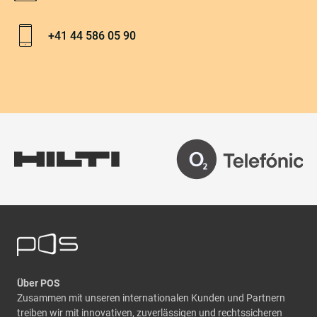
Telefonnummer:
+41 44 586 05 90
Über POS
Zusammen mit unseren internationalen Kunden und Partnern
treiben wir mit innovativen, zuverlässigen und rechtssicheren