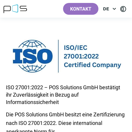
[Label.Skiplinks.Header_de-
[Label.Skiplinks.Content_de-
[Label.Skiplinks.Footer_de-
[Contra
AT]
AT]
AT]
KONTAKT
DE
OPEN
AT]
MENU:
LANGUAGE
ISO 27001:2022 – POS Solutions GmbH bestätigt
ihr Zuverlässigkeit in Bezug auf
Informationssicherheit
Die POS Solutions GmbH besitzt eine Zertifizierung
nach ISO 27001:2022. Diese international
anerkannte Norm für