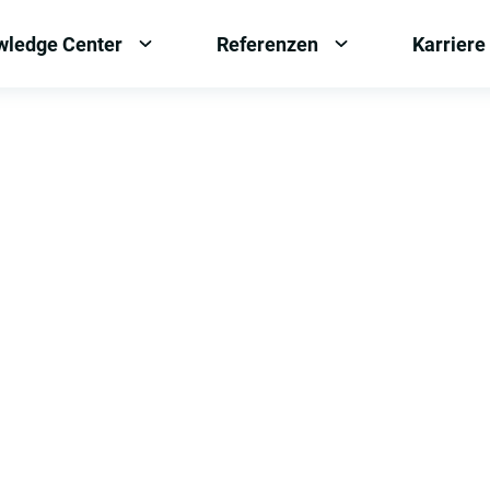
wledge Center
Referenzen
Karriere
OPEN
OPEN
MENU:
MENU:
KNOWLEDGE
REFERENZEN
CENTER