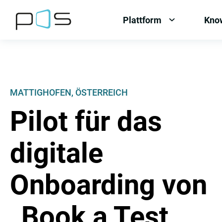
[Label.Skiplinks.Header_de-
[Label.Skiplinks.Content_de-
[Label.Skiplinks.Footer_de-
AT]
AT]
AT]
Plattform
Kno
OPEN
MENU:
PLATTFORM
MATTIGHOFEN, ÖSTERREICH
Pilot für das
digitale
Onboarding von
„Book a Test