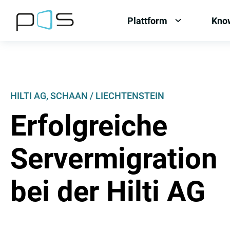
[Label.Skiplinks.Header_de-
[Label.Skiplinks.Content_de-
[Label.Skiplinks.Footer_de-
AT]
AT]
AT]
Plattform
Kno
OPEN
MENU:
PLATTFORM
HILTI AG, SCHAAN / LIECHTENSTEIN
Erfolgreiche
Servermigration
bei der Hilti AG