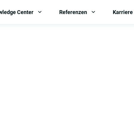
wledge Center
Referenzen
Karriere
OPEN
OPEN
MENU:
MENU:
KNOWLEDGE
REFERENZEN
CENTER