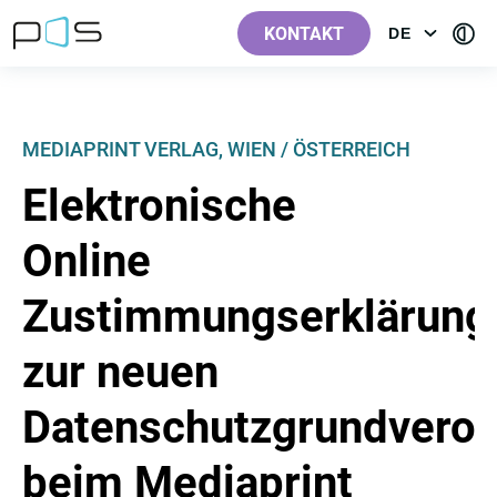
[Label.Skiplinks.Header_de-
[Label.Skiplinks.Content_de-
[Label.Skiplinks.Footer_de-
[Contra
AT]
AT]
AT]
KONTAKT
DE
OPEN
AT]
MENU:
LANGUAGE
MEDIAPRINT VERLAG, WIEN / ÖSTERREICH
Elektronische
Online
Zustimmungserklärung
zur neuen
Datenschutzgrundvero
beim Mediaprint