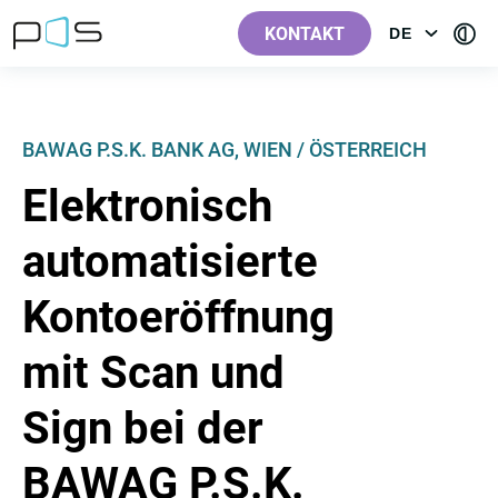
[Label.Skiplinks.Header_de-
[Label.Skiplinks.Content_de-
[Label.Skiplinks.Footer_de-
[Contra
AT]
AT]
AT]
KONTAKT
DE
OPEN
AT]
MENU:
LANGUAGE
BAWAG P.S.K. BANK AG, WIEN / ÖSTERREICH
Elektronisch
automatisierte
Kontoeröffnung
mit Scan und
Sign bei der
BAWAG P.S.K.