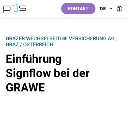
[Label.Skiplinks.Header_de-
[Label.Skiplinks.Content_de-
[Label.Skiplinks.Footer_de-
[Contra
AT]
AT]
AT]
KONTAKT
DE
OPEN
AT]
MENU:
LANGUAGE
GRAZER WECHSELSEITIGE VERSICHERUNG AG,
GRAZ / ÖSTERREICH
Einführung
Signflow bei der
GRAWE