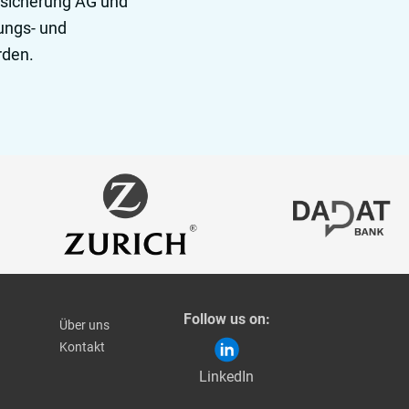
rsicherung AG und
ungs- und
rden.
Follow us on:
Über uns
Kontakt
LinkedIn