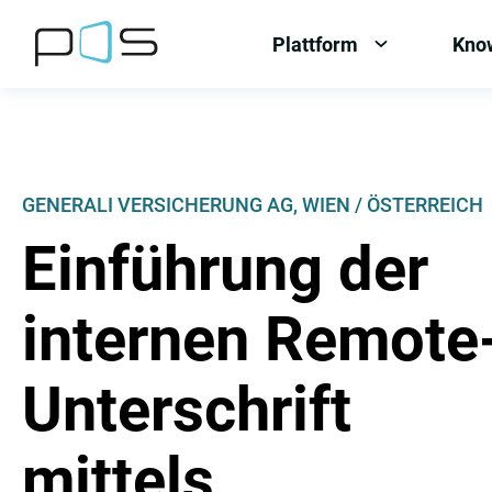
[Label.Skiplinks.Header_de-
[Label.Skiplinks.Content_de-
[Label.Skiplinks.Footer_de-
AT]
AT]
AT]
Plattform
Kno
OPEN
MENU:
PLATTFORM
GENERALI VERSICHERUNG AG, WIEN / ÖSTERREICH
Einführung der
internen Remote
Unterschrift
mittels