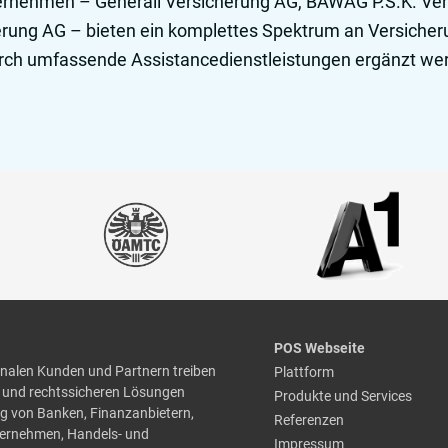
ternehmen – Generali Versicherung AG, BAWAG P.S.K. Ve
rung AG – bieten ein komplettes Spektrum an Versicher
urch umfassende Assistancedienstleistungen ergänzt we
POS Webseite
nalen Kunden und Partnern treiben
Plattform
en und rechtssicheren Lösungen
Produkte und Services
ung von Banken, Finanzanbietern,
Referenzen
ternehmen, Handels- und
Impressum