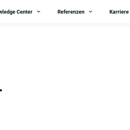
wledge Center
Referenzen
Karriere
OPEN
OPEN
MENU:
MENU:
KNOWLEDGE
REFERENZEN
CENTER
-